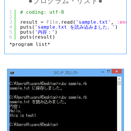
●プログラム・リスト●
1
# coding: utf-8
2
3
result = 
File
.read(
'sample.txt'
, 
:enc
4
puts(
'sample.txt を読み込みました。'
)
5
puts(
'内容：'
)
6
puts(result)
*program list*