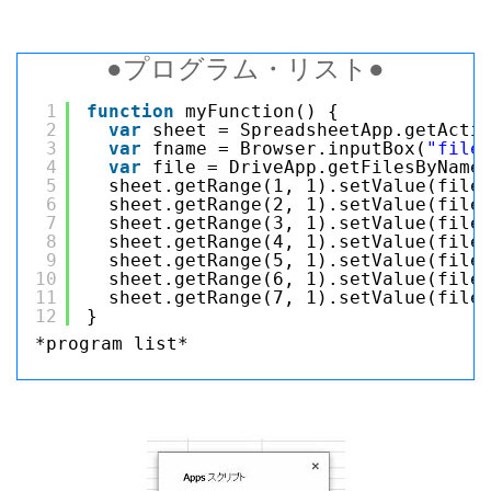
●プログラム・リスト●
1
function
myFunction() {
2
var
sheet = SpreadsheetApp.getActi
3
var
fname = Browser.inputBox(
"file
4
var
file = DriveApp.getFilesByName
5
sheet.getRange(1, 1).setValue(file
6
sheet.getRange(2, 1).setValue(file
7
sheet.getRange(3, 1).setValue(file
8
sheet.getRange(4, 1).setValue(file
9
sheet.getRange(5, 1).setValue(file
10
sheet.getRange(6, 1).setValue(file
11
sheet.getRange(7, 1).setValue(file
12
}
*program list*