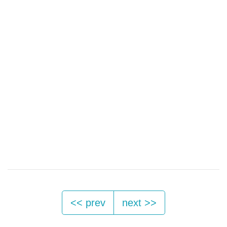
<< prev
next >>