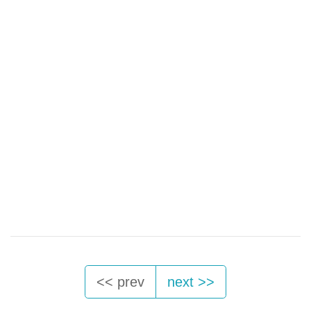
<< prev
next >>