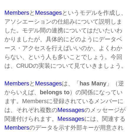
Members
と
Messages
というモデルを作成し、
アソシエーションの仕組みについて説明しま
した。モデル間の連携についてはだいたいわ
かりましたが、具体的にどのようにデータベ
ース・アクセスを行えばいいのか、よくわか
らない、という人も多いことでしょう。今回
は、CRUDの実装について見ていきましょう。
Members
と
Messages
は、「
has Many
」（逆
からいえば、
belongs to
）の関係になってい
ます。Membersに登録されているメンバーに
は、それぞれ複数の
Messages
のメッセージが
関連付けられます。
Messages
には、関連する
Members
のデータを示す外部キーが用意され