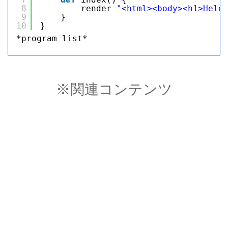
8
render 
"<html><body><h1>Helo
9
}
10
}
*program list*
※関連コンテンツ