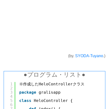
(by.
SYODA-Tuyano
.)
●プログラム・リスト●
1
※作成したHeloControllerクラス
2
3
package
gralisapp
4
5
class
HeloController {
6
7
def
index() {