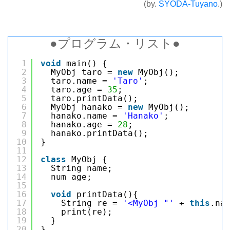
(by.
SYODA-Tuyano
.)
●プログラム・リスト●
1
void
main() {
2
MyObj taro = 
new
MyObj();
3
taro.name = 
'Taro'
;
4
taro.age = 
35
;
5
taro.printData();
6
MyObj hanako = 
new
MyObj();
7
hanako.name = 
'Hanako'
;
8
hanako.age = 
28
;
9
hanako.printData();
10
}
11
12
class
MyObj {
13
String name;
14
num age;
15
16
void
printData(){
17
String re = 
'<MyObj "'
+ 
this
.na
18
print(re);
19
}
20
}