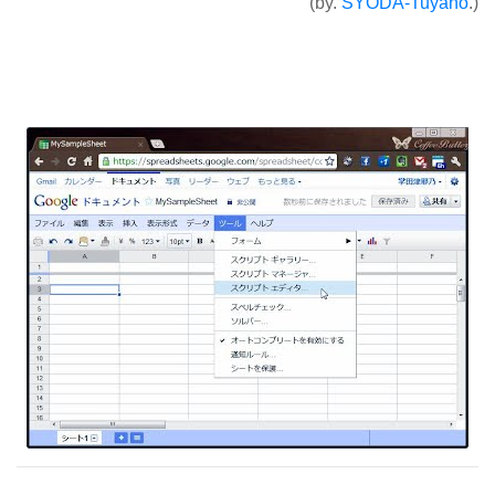
(by.
SYODA-Tuyano
.)