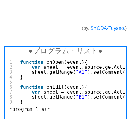
(by.
SYODA-Tuyano
.)
●プログラム・リスト●
1
function
onOpen(event){
2
var
sheet = event.source.getActiv
3
sheet.getRange(
"A1"
).setComment(
"
4
}
5
6
function
onEdit(event){
7
var
sheet = event.source.getActiv
8
sheet.getRange(
"B1"
).setComment(
"
9
}
*program list*