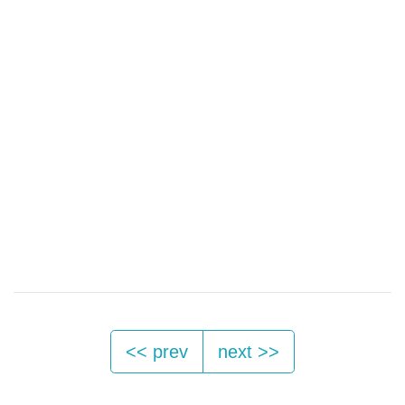
<< prev
next >>