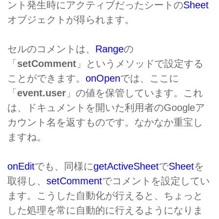
ント発生時にアクティブだったシートの
Sheet
オブジェクトが得られます。
セルのコメントは、
Range
の
「
setComment
」というメソッドで設定する
ことができます。
onOpen
では、ここに
「
event.user
」の値を保管しています。これ
は、ドキュメントを開いた利用者のGoogleア
カウント名を返すものです。なかなか重宝し
ますね。
onEdit
でも、同様に
getActiveSheet
で
Sheet
を
取得し、
setComment
でコメントを設定してい
ます。こうした自動化が行えると、ちょっと
した処理を常に自動的に行えるようになりま