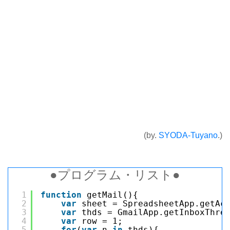
(by.
SYODA-Tuyano
.)
●プログラム・リスト●
1
function
getMail(){
2
var
sheet = SpreadsheetApp.getAc
3
var
thds = GmailApp.getInboxThre
4
var
row = 1;
5
for
(
var
n 
in
thds){