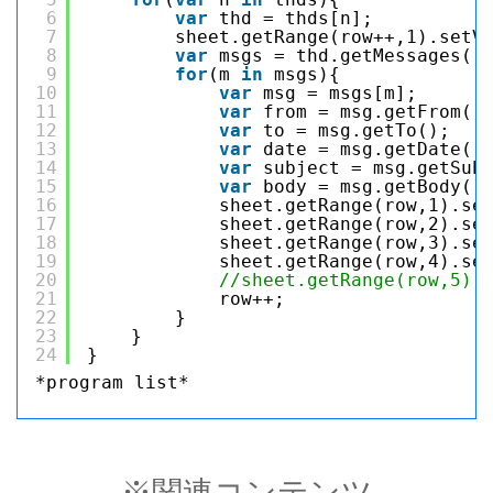
6
var
thd = thds[n];
7
sheet.getRange(row++,1).setV
8
var
msgs = thd.getMessages()
9
for
(m 
in
msgs){
10
var
msg = msgs[m];
11
var
from = msg.getFrom()
12
var
to = msg.getTo();
13
var
date = msg.getDate()
14
var
subject = msg.getSub
15
var
body = msg.getBody()
16
sheet.getRange(row,1).se
17
sheet.getRange(row,2).se
18
sheet.getRange(row,3).se
19
sheet.getRange(row,4).se
20
//sheet.getRange(row,5)
21
row++;
22
}
23
}
24
}
*program list*
※関連コンテンツ