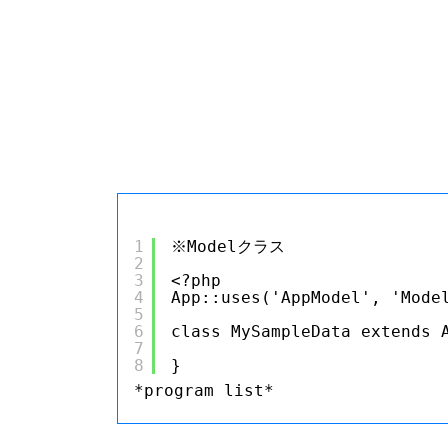
1
※Modelクラス
2
3
<?php
4
App::uses('AppModel', 'Mode
5
6
class MySampleData extends 
7
8
}
*program list*