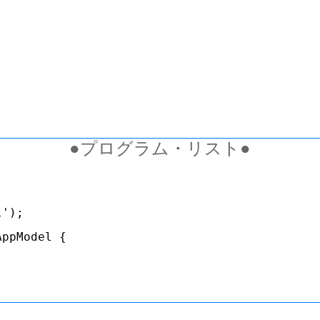
●プログラム・リスト●
l');
AppModel {