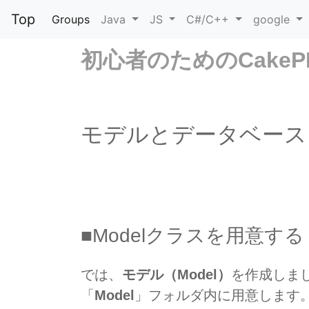
Top
Groups
Java
JS
C#/C++
google
初心者のためのCake
モデルとデータベース (4
■Modelクラスを用意する
では、
モデル（Model）
を作成しま
「
Model
」フォルダ内に用意します