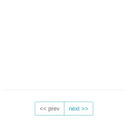
<< prev
next >>