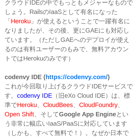
クラウドIDEの中でもっともメジャーなもので
しょう。RailsのIaaSとして有名になった
「
Heroku
」が使えるということで一躍有名に
なりましたが、その後、更にGAEにも対応し
ています。（ただしGAEへのデプロイが使え
るのは有料ユーザーのもみで、無料アカウン
トではHerokuのみです）
codenvy IDE (
https://codenvy.com/
)
これが今回取り上げるクラウドIDEサービスで
す。
codenvy IDE
（旧eXo Cloud IDE）は、標
準で
Heroku
、
CloudBees
、
CloudFoundry
、
Open Shift
、そして
Google App Engine
とい
う非常に幅広いIaaS/PaaSに対応しています
（しかも、すべて無料で！）。なぜか日本で