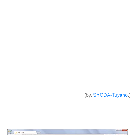
(by.
SYODA-Tuyano
.)