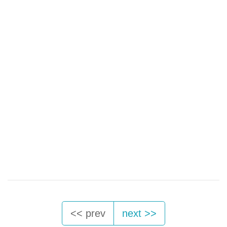
<< prev
next >>